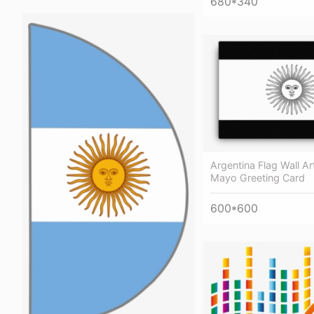
680*340
Argentina Flag Wall Ar
Mayo Greeting Card
600*600