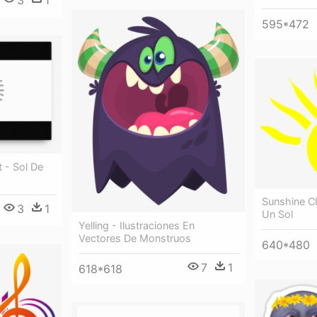
3
1
595*472
t - Sol De
Sunshine Cl
3
1
Un Sol
Yelling - Ilustraciones En
Vectores De Monstruos
640*480
7
1
618*618