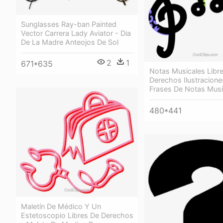
Sunglasses Ray-ban Painted
Vector Carrera Lady Aviator - Dia
De La Madre Anteojos De Sol
2
1
671*635
Notas Musicales Libr
Derechos Ilustracione
Frases De Notas Musi
480*441
Maletín De Médico Y Un
Estetoscopio Libres De Derechos