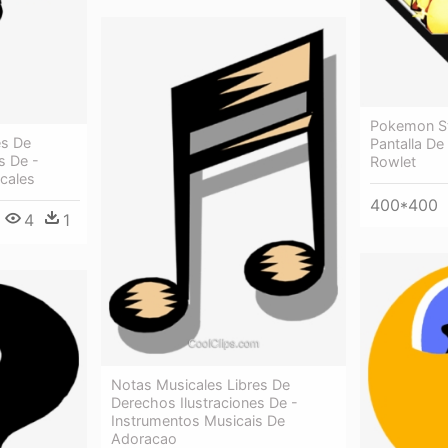
Pokemon St
es De
Pantalla D
s De -
Rowlet
cales
400*400
4
1
Notas Musicales Libres De
Derechos Ilustraciones De -
Instrumentos Musicais De
Adoracao