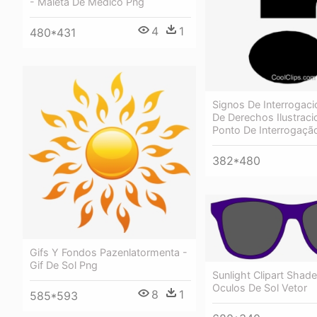
- Maleta De Medico Png
4
1
480*431
Signos De Interrogaci
De Derechos Ilustraci
Ponto De Interrogaçã
382*480
Gifs Y Fondos Pazenlatormenta -
Gif De Sol Png
Sunlight Clipart Shad
Oculos De Sol Vetor
8
1
585*593