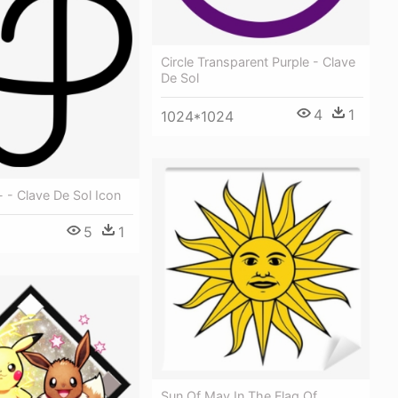
Circle Transparent Purple - Clave
De Sol
4
1
1024*1024
- - Clave De Sol Icon
5
1
Sun Of May In The Flag Of