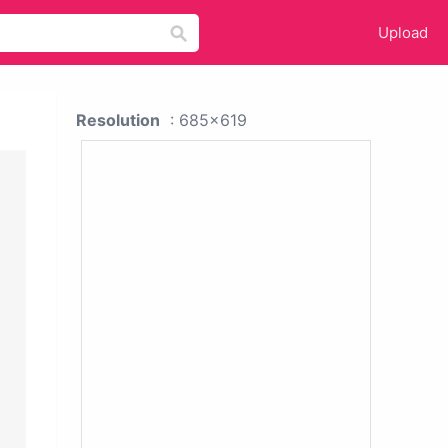
Upload
Resolution
: 685x619