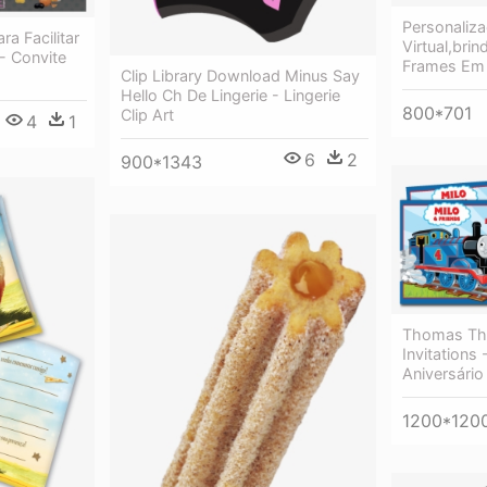
Personaliza
a Facilitar
Virtual,brin
- Convite
Frames Em 
Clip Library Download Minus Say
Hello Ch De Lingerie - Lingerie
800*701
Clip Art
4
1
6
2
900*1343
Thomas The
Invitations
Aniversário
1200*120