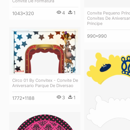
Convite De Formatura
4
1
Convite Pequeno Prínc
1043*320
Convites De Aniversar
Principe
990*990
Circo 01 By Convitex - Convite De
Aniversario Parque De Diversao
3
1
1772*1188