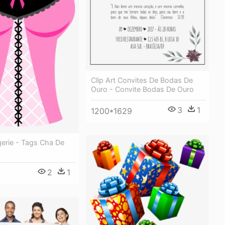
Clip Art Convites De Bodas De
Ouro - Convite Bodas De Ouro
3
1
1200*1629
gerie - Tags Cha De
2
1