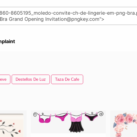
plaint
ieve
Destellos De Luz
Taza De Cafe