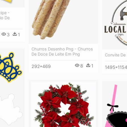
ipe -
io De
3
1
Churros Desenho Png - Churros
De Doce De Leite Em Png
Convite De 
8
1
292*469
1495*115