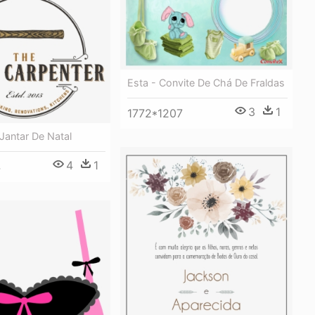
Esta - Convite De Chá De Fraldas
3
1
1772*1207
Jantar De Natal
4
1
4