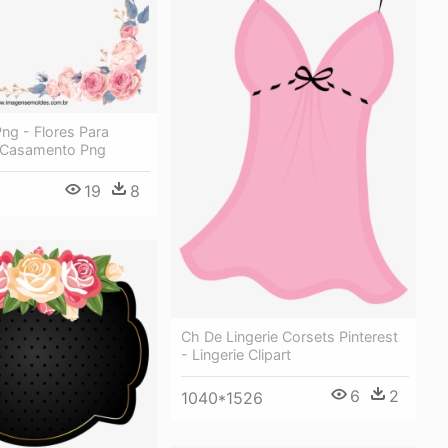
ng - Flores Para
 Casamento Png
19
8
Ch De Lingerie Corsets Pinterest
- Lingerie Clipart
6
2
1040*1526