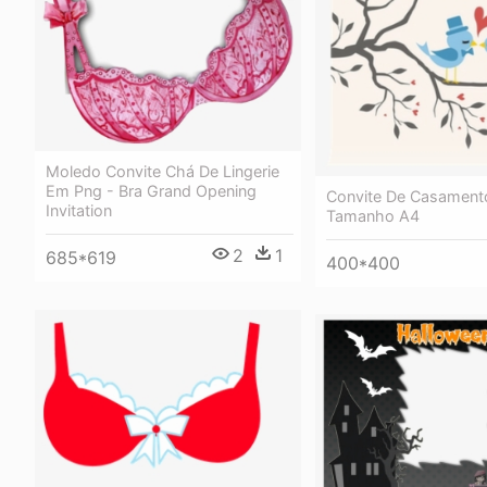
Moledo Convite Chá De Lingerie
Em Png - Bra Grand Opening
Convite De Casament
Invitation
Tamanho A4
2
1
685*619
400*400