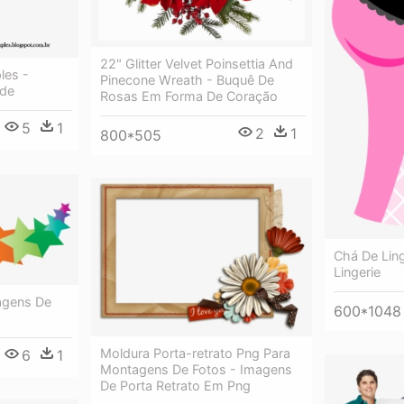
22" Glitter Velvet Poinsettia And
les -
Pinecone Wreath - Buquê De
lde
Rosas Em Forma De Coração
5
1
2
1
800*505
Chá De Lin
Lingerie
agens De
600*1048
Moldura Porta-retrato Png Para
6
1
Montagens De Fotos - Imagens
De Porta Retrato Em Png