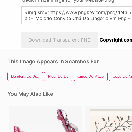
Medium size image for your website/blog:
Download Transparent PNG
Copyright com
This Image Appears In Searches For
Bandera De Usa
Fleur De Lis
Cinco De Mayo
Copo De N
You May Also Like