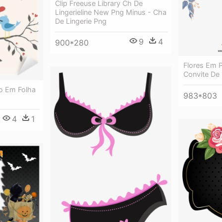
Clip Freeuse Library Ch De
Lingerieline New Png Minus - Cha
De Lingerie Png
9
4
900*280
Flores Em P
Convite De
o Em Folha
983*803
4
1