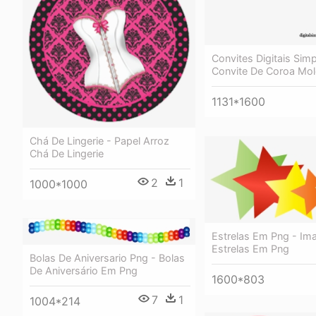
Convites Digitais Simp
Convite De Coroa Mo
1131*1600
Chá De Lingerie - Papel Arroz
Chá De Lingerie
2
1
1000*1000
Estrelas Em Png - Im
Estrelas Em Png
Bolas De Aniversario Png - Bolas
De Aniversário Em Png
1600*803
7
1
1004*214