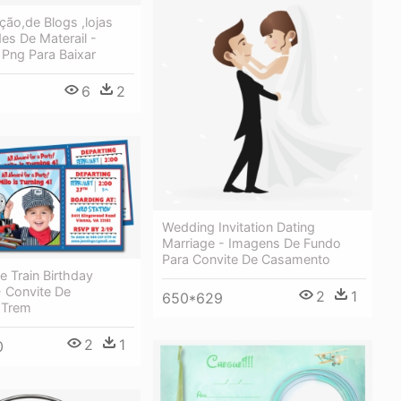
ção,de Blogs ,lojas
des De Materail -
Png Para Baixar
6
2
Wedding Invitation Dating
Marriage - Imagens De Fundo
Para Convite De Casamento
 Train Birthday
 - Convite De
2
1
650*629
 Trem
2
1
0