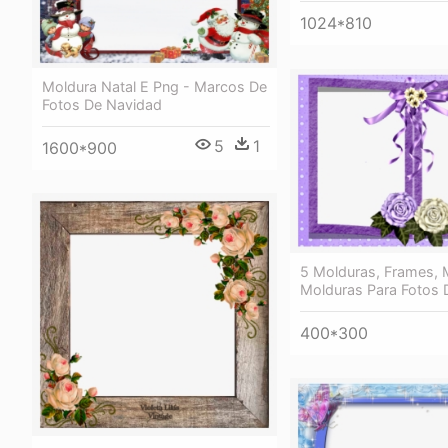
1024*810
Moldura Natal E Png - Marcos De
Fotos De Navidad
5
1
1600*900
5 Molduras, Frames, 
Molduras Para Fotos D
400*300