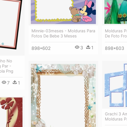
Minnie-03meses - Molduras Para
Molduras P
Fotos De Bebe 3 Meses
De Foto Fro
3
1
898*602
898*603
nho No
 Par -
pla Png
7
1
Grachi 3 Am
Molduras P