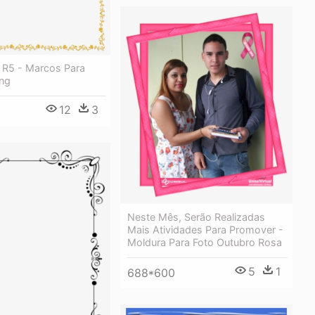
o R5 - Marcos Para
ng
12
3
Neste Mês, Serão Realizadas
Mais Atividades Para Promover -
Moldura Para Foto Outubro Rosa
5
1
688*600