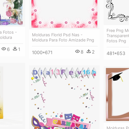
Free Png M
a Fotos -
Molduras Florid Psd Nas -
Transparen
oldura
Moldura Para Foto Amizade Png
Fotos Png
6
1
8
2
1000*671
481*653
Molduras P