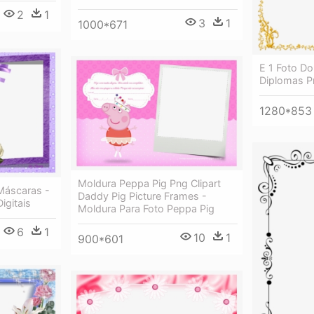
2
1
3
1
1000*671
E 1 Foto D
Diplomas P
1280*853
Moldura Peppa Pig Png Clipart
Máscaras -
Daddy Pig Picture Frames -
igitais
Moldura Para Foto Peppa Pig
6
1
10
1
900*601