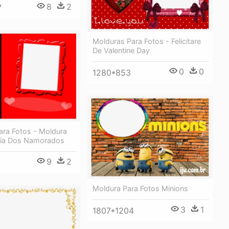
8
2
7
Molduras Para Fotos - Felicitare
De Valentine Day
0
0
1280*853
ara Fotos - Moldura
Dia Dos Namorados
9
2
6
Moldura Para Fotos Minions
3
1
1807*1204