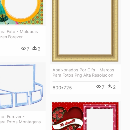
ara Foto - Molduras
zen Forever
7
2
Apaixonados Por Gifs - Marcos
Para Fotos Png Alta Resolucion
7
2
600*725
or Forever -
ara Fotos Montagens