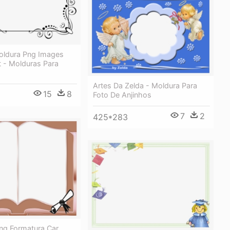
oldura Png Images
t - Molduras Para
Artes Da Zelda - Moldura Para
15
8
Foto De Anjinhos
7
2
425*283
ng Formatura Car