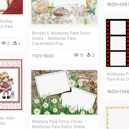
1600*106
 Bordas
co Para
Bordas E Molduras Para Fotos
Gratis - Molduras Para
2
1
Casamento Png
11
2
1191*1600
Molduras P
Para Foto 
1600*116
a Jolie -
Moldura Para Fotos Flores -
lie
Molduras Para Fotos Online