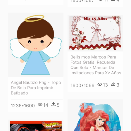
1600*1067
Bellisimos Marcos Para
Fotos Gratis, Recuerda
Que Solo - Marcos De
Invitaciones Para Xv Años
Angel Bautizo Png - Topo
13
3
1600*1066
De Bolo Para Imprimir
Batizado
14
5
1236*1600