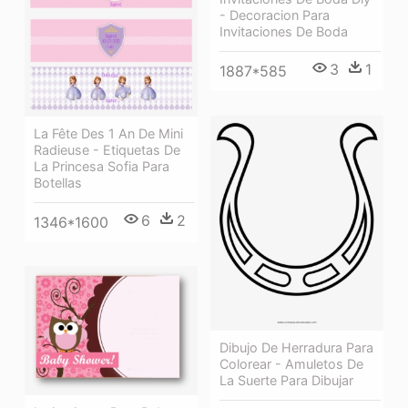
- Decoracion Para
Invitaciones De Boda
3
1
1887*585
La Fête Des 1 An De Mini
Radieuse - Etiquetas De
La Princesa Sofia Para
Botellas
6
2
1346*1600
Dibujo De Herradura Para
Colorear - Amuletos De
La Suerte Para Dibujar