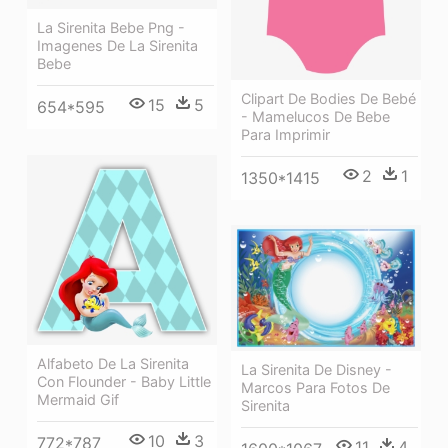
La Sirenita Bebe Png -
Imagenes De La Sirenita
Bebe
Clipart De Bodies De Bebé
15
5
654*595
- Mamelucos De Bebe
Para Imprimir
2
1
1350*1415
Alfabeto De La Sirenita
La Sirenita De Disney -
Con Flounder - Baby Little
Marcos Para Fotos De
Mermaid Gif
Sirenita
10
3
772*787
11
4