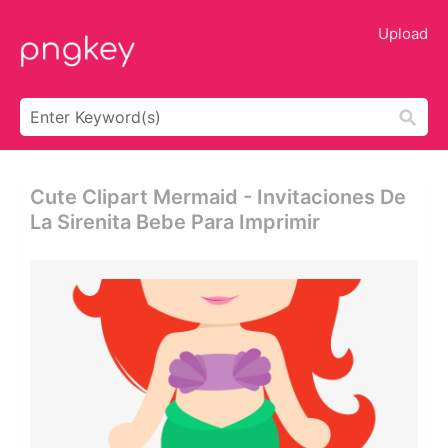
Upload
Cute Clipart Mermaid - Invitaciones De
La Sirenita Bebe Para Imprimir