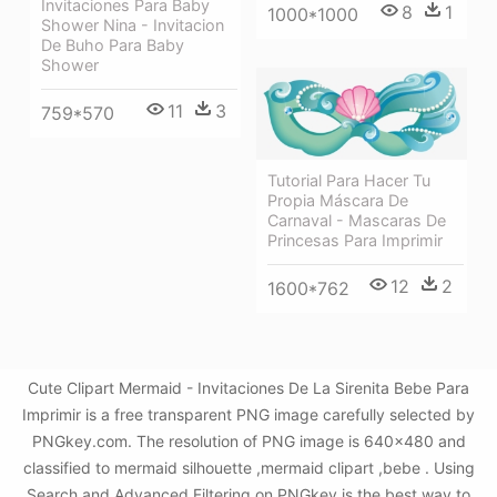
Invitaciones Para Baby
8
1
1000*1000
Shower Nina - Invitacion
De Buho Para Baby
Shower
11
3
759*570
Tutorial Para Hacer Tu
Propia Máscara De
Carnaval - Mascaras De
Princesas Para Imprimir
12
2
1600*762
Cute Clipart Mermaid - Invitaciones De La Sirenita Bebe Para
Imprimir is a free transparent PNG image carefully selected by
PNGkey.com. The resolution of PNG image is 640x480 and
classified to mermaid silhouette ,mermaid clipart ,bebe . Using
Search and Advanced Filtering on PNGkey is the best way to