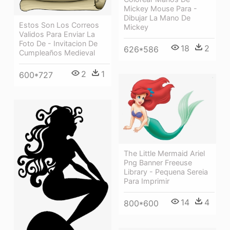
Mickey Mouse Para -
Dibujar La Mano De
Estos Son Los Correos
Mickey
Validos Para Enviar La
Foto De - Invitacion De
18
2
626*586
Cumpleaños Medieval
2
1
600*727
The Little Mermaid Ariel
Png Banner Freeuse
Library - Pequena Sereia
Para Imprimir
14
4
800*600