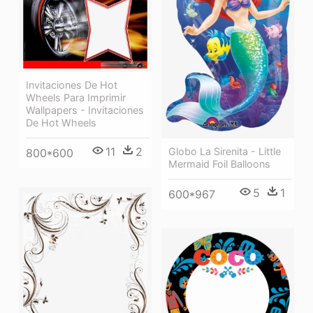
Invitaciones De Hot
Wheels Para Imprimir
Wallpapers - Invitaciones
De Hot Wheels
11
2
Globo La Sirenita - Little
800*600
Mermaid Foil Balloons
5
1
600*967