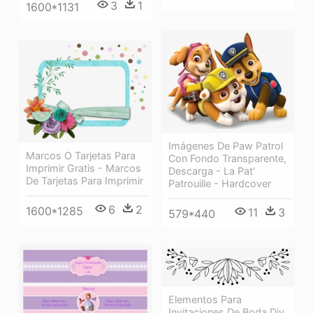
3
1
1600*1131
Imágenes De Paw Patrol
Marcos O Tarjetas Para
Con Fondo Transparente,
Imprimir Gratis - Marcos
Descarga - La Pat'
De Tarjetas Para Imprimir
Patrouille - Hardcover
6
2
1600*1285
11
3
579*440
Elementos Para
Invitaciones De Boda Diy