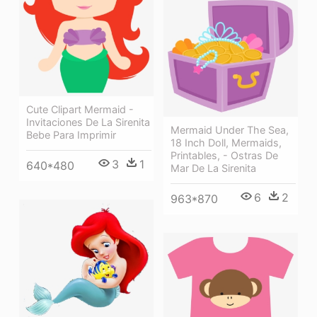
Cute Clipart Mermaid -
Invitaciones De La Sirenita
Mermaid Under The Sea,
Bebe Para Imprimir
18 Inch Doll, Mermaids,
Printables, - Ostras De
3
1
640*480
Mar De La Sirenita
6
2
963*870