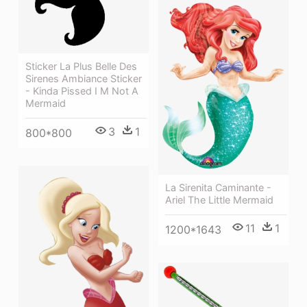
Sticker La Plus Belle Des
Sirenes Ambiance Sticker
- Kinda Pissed I M Not A
Mermaid
3
1
800*800
La Sirenita Caminante -
Ariel The Little Mermaid
11
1
1200*1643