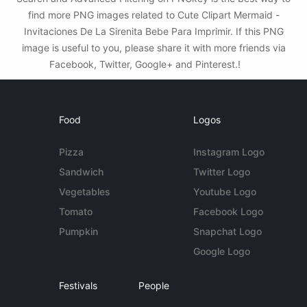
find more PNG images related to Cute Clipart Mermaid -
Invitaciones De La Sirenita Bebe Para Imprimir. If this PNG
image is useful to you, please share it with more friends via
Facebook, Twitter, Google+ and Pinterest.!
Food
Logos
Pizza
Instagram Logo
Sandwich
Twitter Logo
Vegetables
Youtube Logo
Tomato
Facebook Logo
Pumpkin
Snapchat Logo
Google Logo
Festivals
People