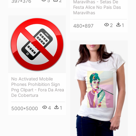
5
2
397*376
Maravilhas - Setas De
Festa Alice No Pais Das
Maravilhas
2
1
480*897
No Activated Mobile
Phones Prohibition Sign
Png Clipart - Fora Da Area
De Cobertura
4
1
5000*5000