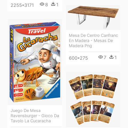
8
1
2255*3171
Mesa De Centro Canfranc
En Madera - Mesas De
Madera Png
7
1
600*275
Juego De Mesa
Ravensburger - Gioco Da
Tavolo La Cucaracha