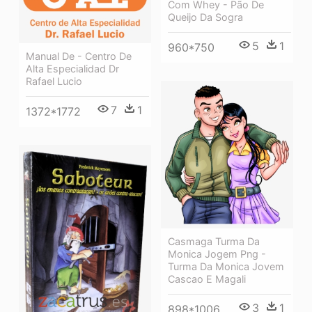
Com Whey - Pão De
Queijo Da Sogra
5
1
960*750
Manual De - Centro De
Alta Especialidad Dr
Rafael Lucio
7
1
1372*1772
Casmaga Turma Da
Monica Jogem Png -
Turma Da Monica Jovem
Cascao E Magali
3
1
898*1006