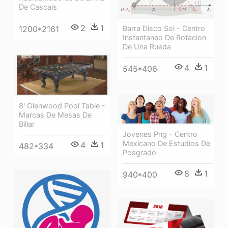
De Cascais
2
1
1200*2161
Barra Disco Sol - Centro
Instantaneo De Rotacion
De Una Rueda
4
1
545*406
8' Glenwood Pool Table -
Marcas De Mesas De
Billar
Jovenes Png - Centro
Mexicano De Estudios De
4
1
482*334
Posgrado
8
1
940*400