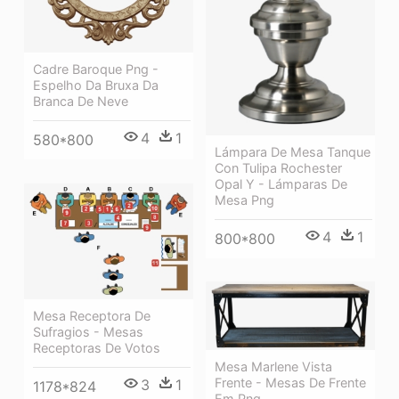
Cadre Baroque Png -
Espelho Da Bruxa Da
Branca De Neve
4
1
580*800
Lámpara De Mesa Tanque
Con Tulipa Rochester
Opal Y - Lámparas De
Mesa Png
4
1
800*800
Mesa Receptora De
Sufragios - Mesas
Receptoras De Votos
Mesa Marlene Vista
Frente - Mesas De Frente
3
1
1178*824
Em Png