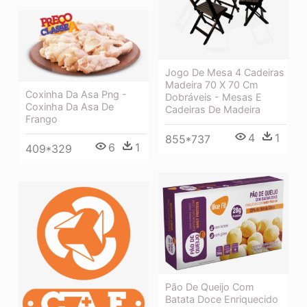
Jogo De Mesa 4 Cadeiras
Madeira 70 X 70 Cm
Coxinha Da Asa Png -
Dobráveis - Mesas E
Coxinha Da Asa De
Cadeiras De Madeira
Frango
4
1
855*737
6
1
409*329
Pão De Queijo Com
Batata Doce Enriquecido