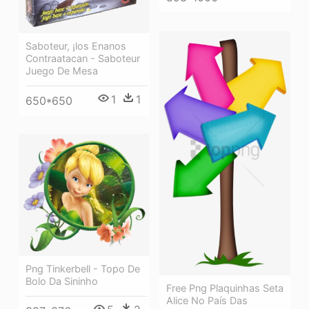
Saboteur, ¡los Enanos
Contraatacan - Saboteur
Juego De Mesa
1
1
650*650
Png Tinkerbell - Topo De
Bolo Da Sininho
Free Png Plaquinhas Seta
Alice No País Das