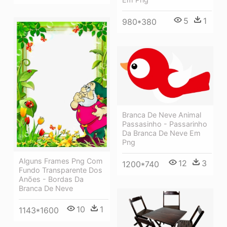
5
1
980*380
Branca De Neve Animal
Passasinho - Passarinho
Da Branca De Neve Em
Png
Alguns Frames Png Com
12
3
1200*740
Fundo Transparente Dos
Anões - Bordas Da
Branca De Neve
10
1
1143*1600