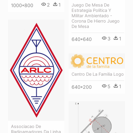
2
1
Juego De Mesa De
1000*800
Estrategia Política Y
Militar Ambientado -
Corona De Hierro Juego
De Mesa
3
1
640*640
Centro De La Familia Logo
5
1
640*200
Associacao De
Radioamadores Da Linha