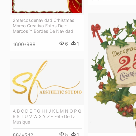
2marcosdenavidad Crhistmas
Marco Creativo Fotos De -
Marcos Y Bordes De Navidad
6
1
1600*988
A B C D E F G H I J K L M N O P Q
R S T U V W X Y Z - Fête De La
Musique
5
1
884*542