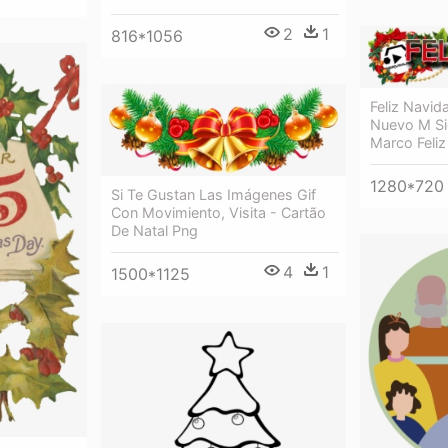
2
1
816*1056
Feliz Navid
Nuevo M Si
Marco Feli
1280*720
Si Te Gustan Las Imágenes Gif
Con Movimiento, Visita - Cartão
De Natal Png
4
1
1500*1125