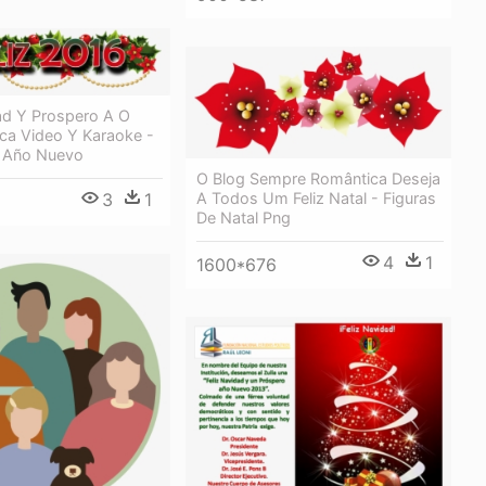
ad Y Prospero A O
ca Video Y Karaoke -
z Año Nuevo
O Blog Sempre Romântica Deseja
A Todos Um Feliz Natal - Figuras
3
1
De Natal Png
4
1
1600*676