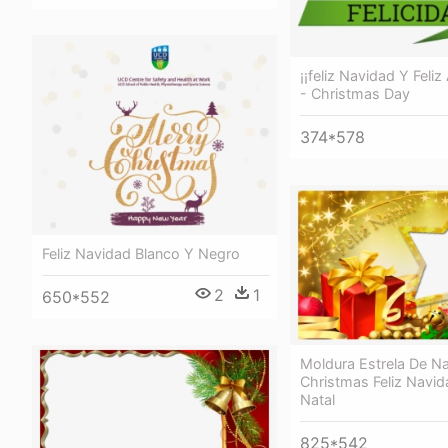
¡¡feliz Navidad Y Feli
- Christmas Day
374*578
Feliz Navidad Blanco Y Negro
2
1
650*552
Moldura Estrela De Na
Christmas Feliz Navida
Natal
825*542