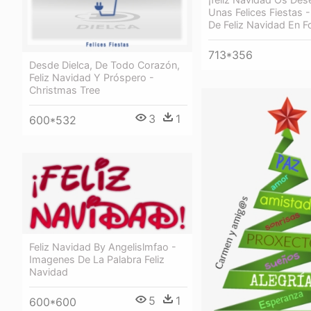
Unas Felices Fiestas -
De Feliz Navidad En F
713*356
Desde Dielca, De Todo Corazón,
Feliz Navidad Y Próspero -
Christmas Tree
3
1
600*532
Feliz Navidad By Angelislmfao -
Imagenes De La Palabra Feliz
Navidad
5
1
600*600