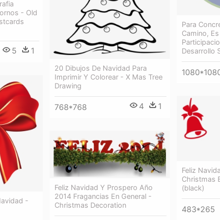
afia
ornos - Old
stcards
Para Concr
Camino, Es
Participaci
5
1
Desarrollo 
20 Dibujos De Navidad Para
1080*108
Imprimir Y Colorear - X Mas Tree
Drawing
4
1
768*768
Feliz Navid
Christmas B
Feliz Navidad Y Prospero Año
(black)
2014 Fragancias En General -
Navidad -
Christmas Decoration
483*265