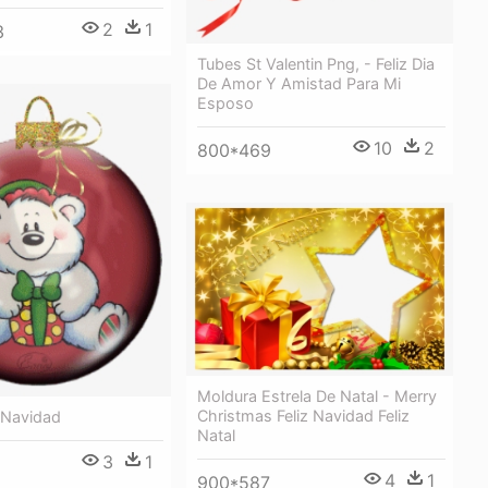
2
1
3
Tubes St Valentin Png, - Feliz Dia
De Amor Y Amistad Para Mi
Esposo
10
2
800*469
Moldura Estrela De Natal - Merry
Christmas Feliz Navidad Feliz
z Navidad
Natal
3
1
4
1
900*587