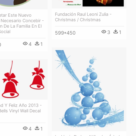
Fundación Raul Leoni Zulia -
etar Este Nuevo
Christmas / Christmas
 Necesario Concebir -
on De La Familia En El
Social
3
1
599*450
4
1
0
ad Y Feliz Año 2013 -
ells Vinyl Wall Decal
4
1