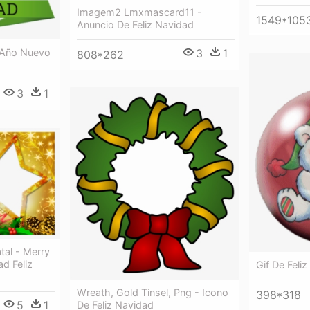
Imagem2 Lmxmascard11 -
1549*105
Anuncio De Feliz Navidad
3
1
z Año Nuevo
808*262
3
1
tal - Merry
d Feliz
Gif De Feli
Wreath, Gold Tinsel, Png - Icono
398*318
5
1
De Feliz Navidad