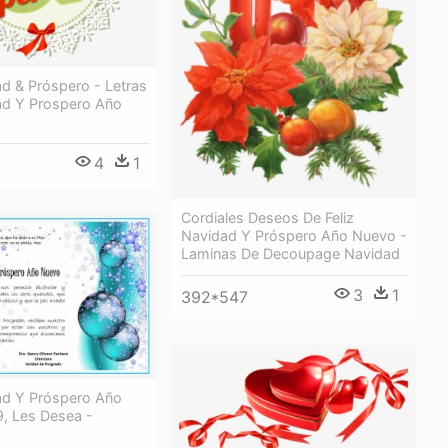
ad & Próspero - Letras
dad Y Prospero Año
4
1
Cordiales Deseos De Feliz
Navidad Y Próspero Año Nuevo -
Laminas De Decoupage Navidad
3
1
392*547
dad Y Próspero Año
, Les Desea -