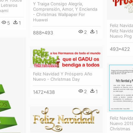
Y Traiga Consigo Alegría,
 Letreros
Comprensión, Amor, Y Encienda
oami
- Christmas Wallpaper For
Huawei
5
1
Feliz Navid
Feliz Navi
2
1
888*493
Nuevo Png
493*422
Feliz Navidad Y Próspero Año
Nuevo - Christmas Day
2
1
1472*438
Feliz Navi
Nuevo 2019
Christmas