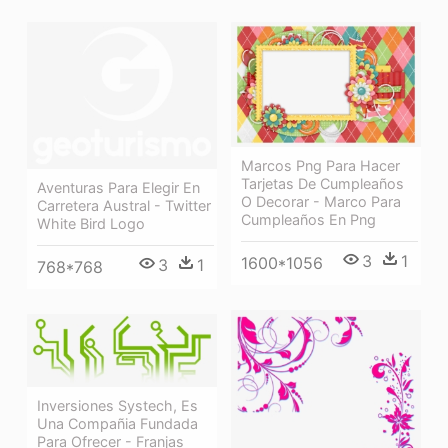
Marcos Png Para Hacer
Tarjetas De Cumpleaños
Aventuras Para Elegir En
O Decorar - Marco Para
Carretera Austral - Twitter
Cumpleaños En Png
White Bird Logo
3
1
1600*1056
3
1
768*768
Inversiones Systech, Es
Una Compañia Fundada
Para Ofrecer - Franjas