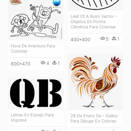
Leaf Of A Bush Vector -
Objetos En Forma
Cilindrica Para Colorear
5
1
400*400
Hora De Aventura Para
Colorear
4
1
600*470
Letras En Espejo Para
28 De Enero De - Gallos
Imprimir
Para Dibujar En Colores