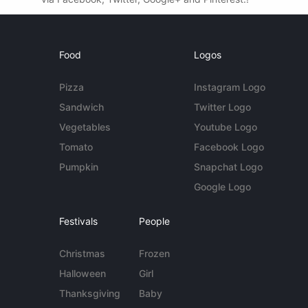
Food
Logos
Pizza
Instagram Logo
Sandwich
Twitter Logo
Vegetables
Youtube Logo
Tomato
Facebook Logo
Pumpkin
Snapchat Logo
Google Logo
Festivals
People
Christmas
Frozen
Halloween
Girl
Thanksgiving
Baby