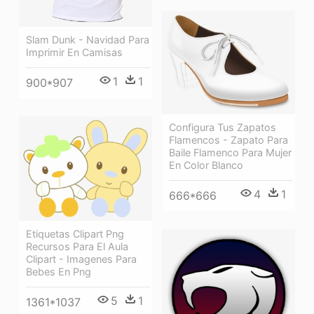
Slam Dunk - Navidad Para
Imprimir En Camisas
1
1
900*907
Configura Tus Zapatos
Flamencos - Zapato Para
Baile Flamenco Para Mujer
En Color Blanco
4
1
666*666
Etiquetas Clipart Png
Recursos Para El Aula
Clipart - Imagenes Para
Bebes En Png
5
1
1361*1037