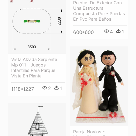
Puertas De Exterior Con
Una Estructura
Compuesta Por - Puertas
En Pvc Para Baños
4
1
600*600
Vista Alzada Serpiente
Mp 011 - Juegos
Infantiles Para Parque
Vista En Planta
2
1
1118*1227
Pareja Novios -