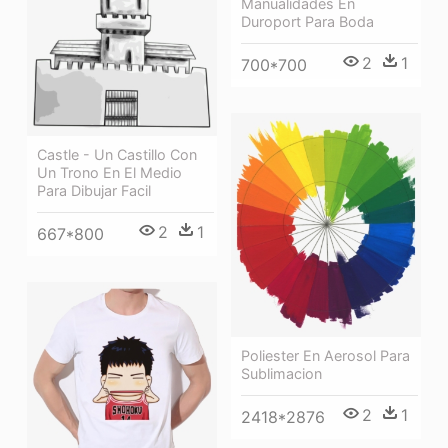
Manualidades En
Duroport Para Boda
2
1
700*700
Castle - Un Castillo Con
Un Trono En El Medio
Para Dibujar Facil
2
1
667*800
Poliester En Aerosol Para
Sublimacion
2
1
2418*2876