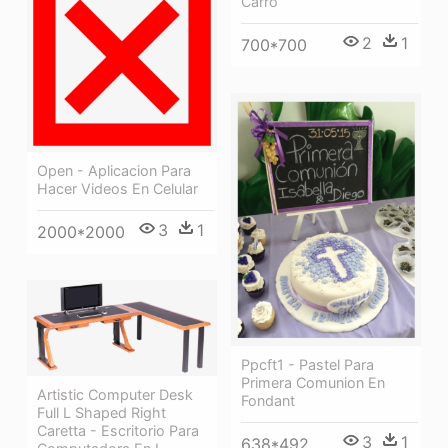
Carro
2
1
700*700
Open - Aplicacion Para
Hacer Videos En Celular
3
1
2000*2000
Ppcft1 - Pastel Para
Primera Comunion En
Artistic Computer Desk
Fondant
Full L Shaped Right
Caretta - Escritorio Para
3
1
638*492