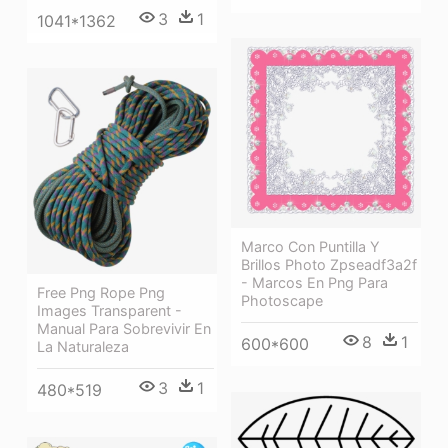
3
1
1041*1362
Marco Con Puntilla Y
Brillos Photo Zpseadf3a2f
- Marcos En Png Para
Free Png Rope Png
Photoscape
Images Transparent -
Manual Para Sobrevivir En
8
1
600*600
La Naturaleza
3
1
480*519