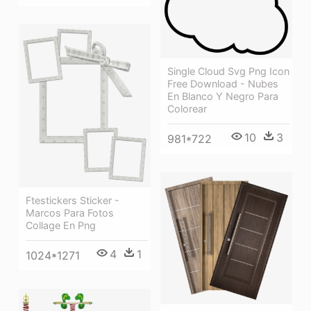
Single Cloud Svg Png Icon
Free Download - Nubes
En Blanco Y Negro Para
Colorear
10
3
981*722
Ftestickers Sticker -
Marcos Para Fotos
Collage En Png
4
1
1024*1271