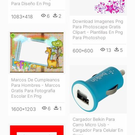
Para Diseño En Png
6
2
1083*418
Download Imagenes Png
Para Photoscape Gratis
Clipart - Plantillas En Png
Para Photoshop
13
5
600*600
Marcos De Cumpleanos
Para Hombres - Marcos
Gratis Para Fotografia
Escolar En Png
6
1
1600*1203
Cargador Belkin Para
Carro Micro Usb -
Cargador Para Celular En