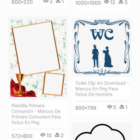
3
1
600*220
12
3
1000*1000
Toilet Clip Art Download -
Marcos En Png Para
Fotos De Hombre
Plantilla Primera
5
1
800*799
Comunión - Marcos De
Primera Comunion Para
Fotos En Png
10
2
572*800