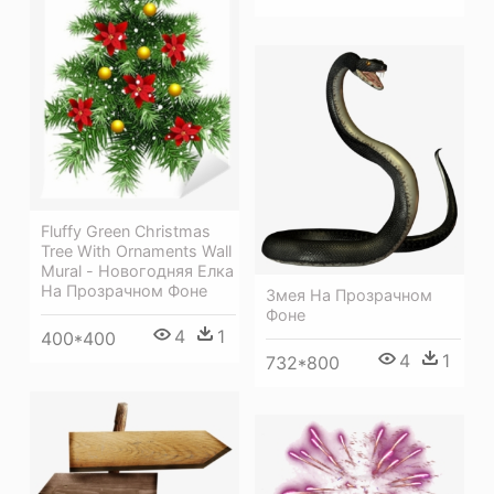
Fluffy Green Christmas
Tree With Ornaments Wall
Mural - Новогодняя Елка
На Прозрачном Фоне
Змея На Прозрачном
Фоне
4
1
400*400
4
1
732*800