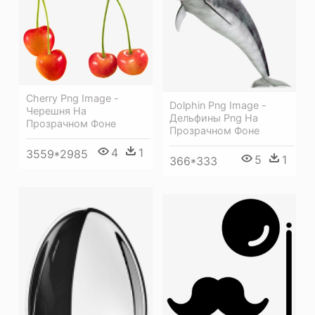
Cherry Png Image -
Dolphin Png Image -
Черешня На
Дельфины Png На
Прозрачном Фоне
Прозрачном Фоне
4
1
3559*2985
5
1
366*333