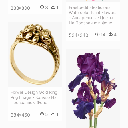
3
1
Freetoedit Ftestickers
233*800
Watercolor Paint Flowers
- Акварельные Цветы
На Прозрачном Фоне
14
4
524*240
Flower Design Gold Ring
Png Image - Кольцо На
Прозрачном Фоне
5
1
384*460