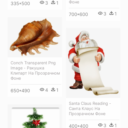
Фоне
3
1
335*500
3
1
700*600
Conch Transparent Png
Image - Ракушка
Клипарт На Прозрачном
Фоне
4
1
650*490
Santa Claus Reading -
Санта Клаус На
Прозрачном Фоне
3
1
400*400