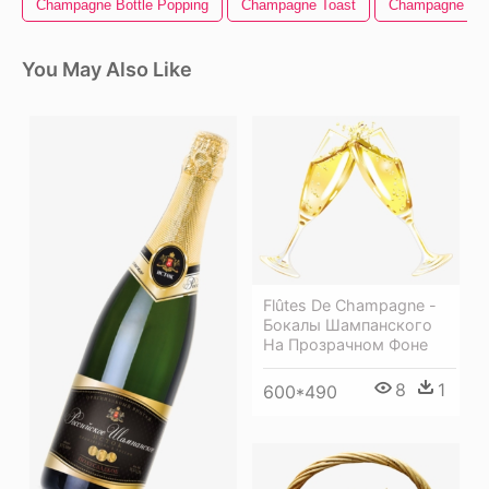
Champagne Bottle Popping
Champagne Toast
Champagne Emo
You May Also Like
Flûtes De Champagne -
Бокалы Шампанского
На Прозрачном Фоне
8
1
600*490