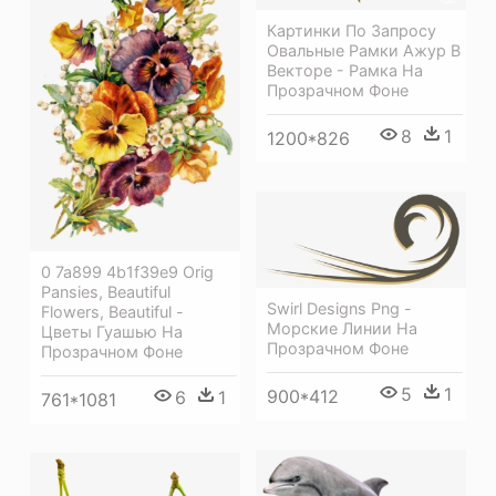
Картинки По Запросу
Овальные Рамки Ажур В
Векторе - Рамка На
Прозрачном Фоне
8
1
1200*826
0 7a899 4b1f39e9 Orig
Pansies, Beautiful
Swirl Designs Png -
Flowers, Beautiful -
Морские Линии На
Цветы Гуашью На
Прозрачном Фоне
Прозрачном Фоне
5
1
900*412
6
1
761*1081