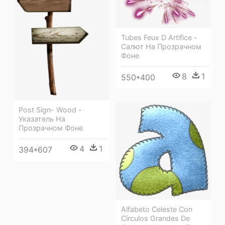
Tubes Feux D Artifice -
Салют На Прозрачном
Фоне
8
1
550*400
Post Sign- Wood -
Указатель На
Прозрачном Фоне
4
1
394*607
Alfabeto Celeste Con
Círculos Grandes De