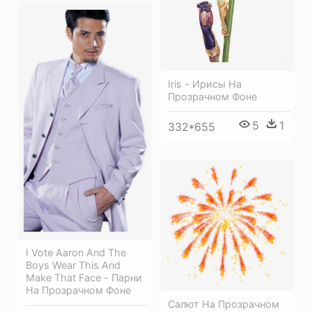
Iris - Ирисы На
Прозрачном Фоне
5
1
332*655
I Vote Aaron And The
Boys Wear This And
Make That Face - Парни
На Прозрачном Фоне
Салют На Прозрачном