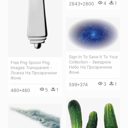
4
1
2843*2800
Sign In To Save It To Your
Collection - Звездное
Free Png Spoon Png
Небо На Прозрачном
Images Transparent -
Фоне
Ложка На Прозрачном
Фоне
3
1
599*374
5
1
480*480