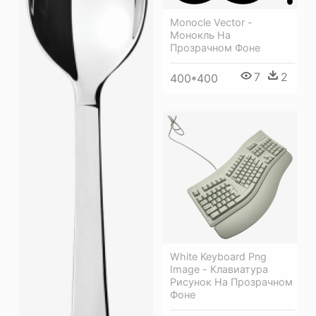
Monocle Vector -
Монокль На
Прозрачном Фоне
7
2
400*400
White Keyboard Png
Image - Клавиатура
Рисунок На Прозрачном
Фоне