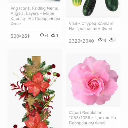
Png Icons, Finding Nemo,
Angels, Layers - Море
Клипарт На Прозрачном
Visit - Огурец Клипарт
Фоне
На Прозрачном Фоне
6
1
500*251
4
1
2320*2040
Clipart Resolution
1083*1058 - Цветок На
Прозрачном Фоне