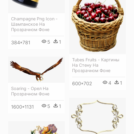
Champagne Png Icon -
Шампанское На
Прозрачном Фоне
5
1
384*781
Tubes Fruits - Картины
На Стену На
Прозрачном Фоне
4
1
600*702
Soaring - Орел На
Прозрачном Фоне
5
1
1600*1131