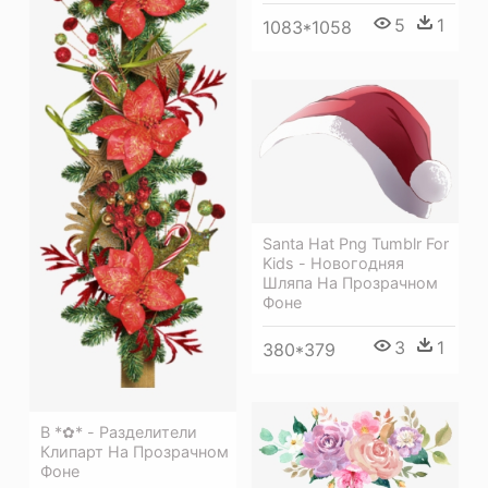
5
1
1083*1058
Santa Hat Png Tumblr For
Kids - Новогодняя
Шляпа На Прозрачном
Фоне
3
1
380*379
B *✿* - Разделители
Клипарт На Прозрачном
Фоне