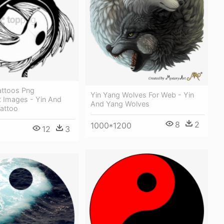
attoos Png
Yin Yang Wolves For Web - Yin
t Images - Yin And
And Yang Wolves
Tattoo
8
2
1000*1200
12
3