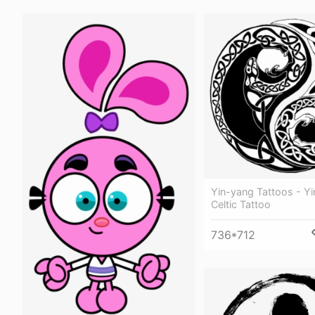
Yin-yang Tattoos - Y
Celtic Tattoo
736*712