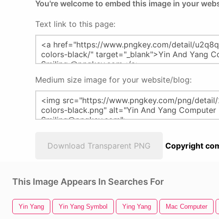
You're welcome to embed this image in your webs
Text link to this page:
Medium size image for your website/blog:
Download Transparent PNG
Copyright com
This Image Appears In Searches For
Yin Yang
Yin Yang Symbol
Ying Yang
Mac Computer