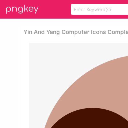
Yin And Yang Computer Icons Complem