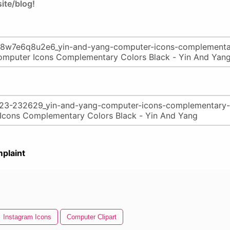
ite/blog!
plaint
Instagram Icons
Computer Clipart