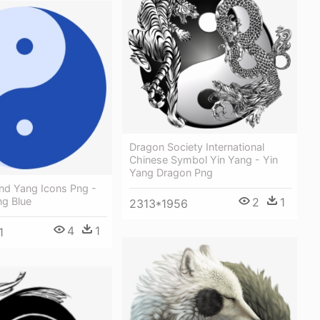
Dragon Society International
Chinese Symbol Yin Yang - Yin
Yang Dragon Png
And Yang Icons Png -
2
1
ng Blue
2313*1956
4
1
1