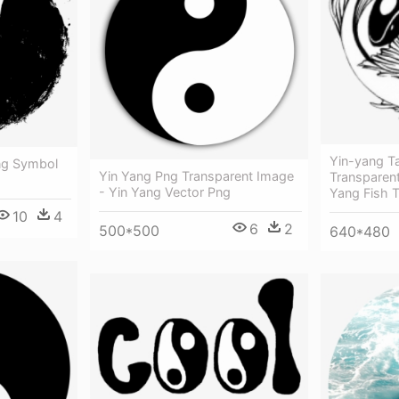
Yin-yang T
ang Symbol
Yin Yang Png Transparent Image
Transparen
- Yin Yang Vector Png
Yang Fish 
10
4
6
2
500*500
640*480