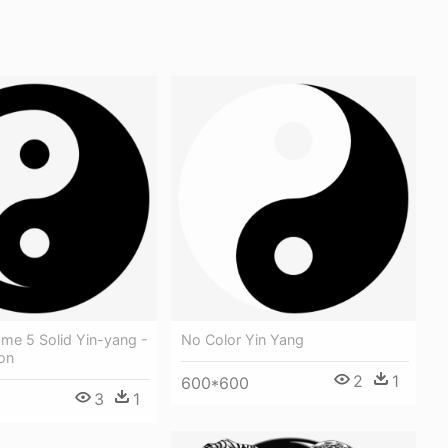
me 5 Solid Yin-yang -
No Color Yin Yang
on
2
1
600*600
3
1