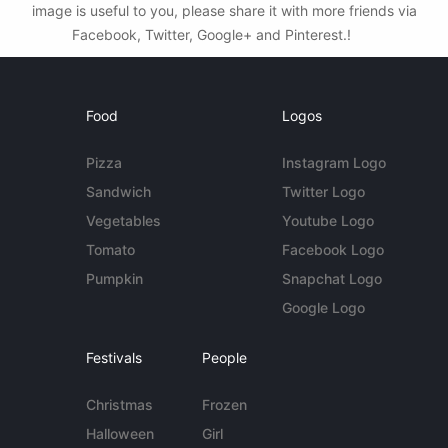
image is useful to you, please share it with more friends via
Facebook, Twitter, Google+ and Pinterest.!
Food
Logos
Pizza
Instagram Logo
Sandwich
Twitter Logo
Vegetables
Youtube Logo
Tomato
Facebook Logo
Pumpkin
Snapchat Logo
Google Logo
Festivals
People
Christmas
Frozen
Halloween
Girl