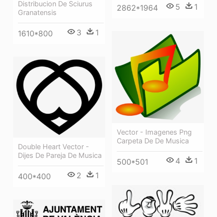
Distribucion De Sciurus
5
1
2862*1964
Granatensis
3
1
1610*800
Vector - Imagenes Png
Carpeta De De Musica
Double Heart Vector -
Dijes De Pareja De Musica
4
1
500*501
2
1
400*400