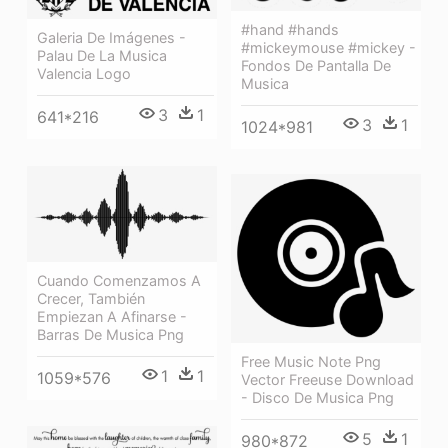
#hand #hands
Galeria De Imágenes -
#mickeymouse #mickey -
Palau De La Musica
Fondos De Pantalla De
Valencia Logo
Musica
3
1
641*216
3
1
1024*981
Cuando Comenzamos A
Crecer, También
Empiezan A Afinarse -
Barras De Musica Png
Free Music Note Png
1
1
1059*576
Vector Freeuse Download
- Disco De Musica Png
5
1
980*872