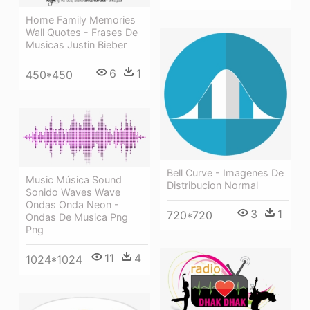
Home Family Memories
Wall Quotes - Frases De
Musicas Justin Bieber
6
1
450*450
Bell Curve - Imagenes De
Music Música Sound
Distribucion Normal
Sonido Waves Wave
Ondas Onda Neon -
3
1
720*720
Ondas De Musica Png
Png
11
4
1024*1024