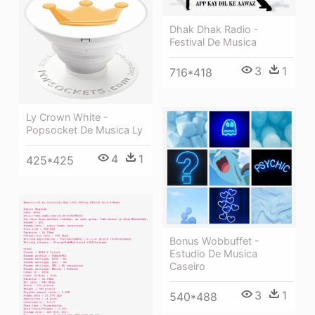
Dhak Dhak Radio -
Festival De Musica
3
1
716*418
Ly Crown White -
Popsocket De Musica Ly
4
1
425*425
Bonus Wobbuffet -
Estudio De Musica
Caseiro
3
1
540*488