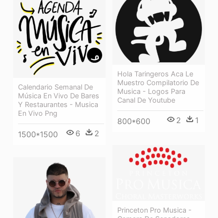
Hola Taringeros Aca Le
Muestro Compilatorio De
Calendario Semanal De
Musica - Logos Para
Música En Vivo De Bares
Canal De Youtube
Y Restaurantes - Musica
En Vivo Png
2
1
800*600
6
2
1500*1500
Princeton Pro Musica -