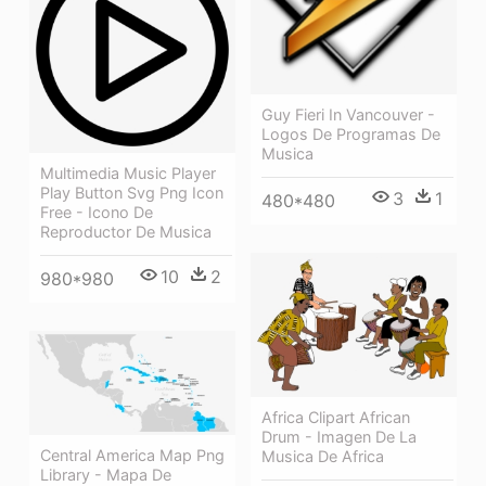
Guy Fieri In Vancouver -
Logos De Programas De
Musica
Multimedia Music Player
Play Button Svg Png Icon
3
1
480*480
Free - Icono De
Reproductor De Musica
10
2
980*980
Africa Clipart African
Drum - Imagen De La
Central America Map Png
Musica De Africa
Library - Mapa De