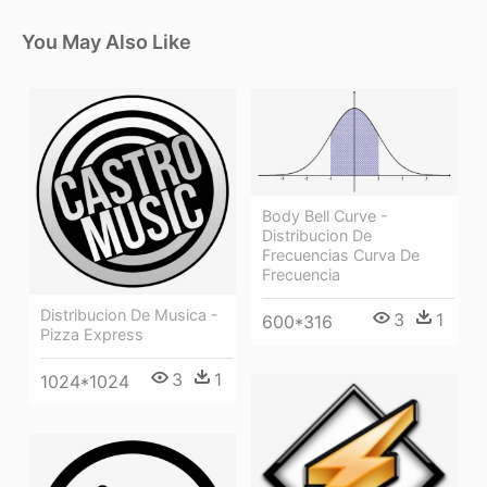
You May Also Like
Body Bell Curve -
Distribucion De
Frecuencias Curva De
Frecuencia
Distribucion De Musica -
3
1
600*316
Pizza Express
3
1
1024*1024