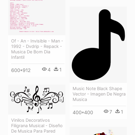
Of - An - Invisible - Man -
1992 - Dvdrip - Repack -
Musica De Bom Dia
Infantil
4
1
600*912
Music Note Black Shape
Vector - Imagen De Negra
Musica
7
1
400*400
Vinilos Decorativos
Filigrana Musical - Diseño
De Musica Para Pared