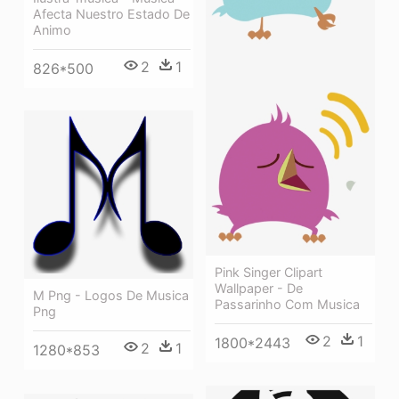
Afecta Nuestro Estado De
Animo
2
1
826*500
Pink Singer Clipart
Wallpaper - De
M Png - Logos De Musica
Passarinho Com Musica
Png
2
1
1800*2443
2
1
1280*853