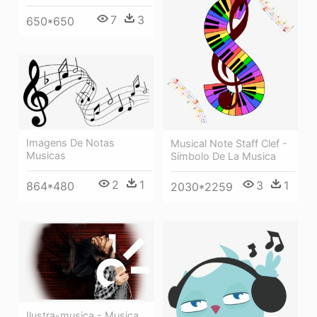
7
3
650*650
Imagens De Notas
Musical Note Staff Clef -
Musicas
Símbolo De La Musica
2
1
3
1
864*480
2030*2259
Ilustra-musica - Musica