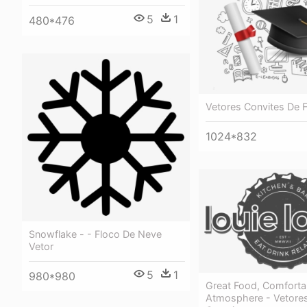
5
1
480*476
Vetores Convites De 
1024*832
Snowflake - - Floco De Neve
Vetor
5
1
980*980
Great Food, Comforta
Atmosphere - Vetore