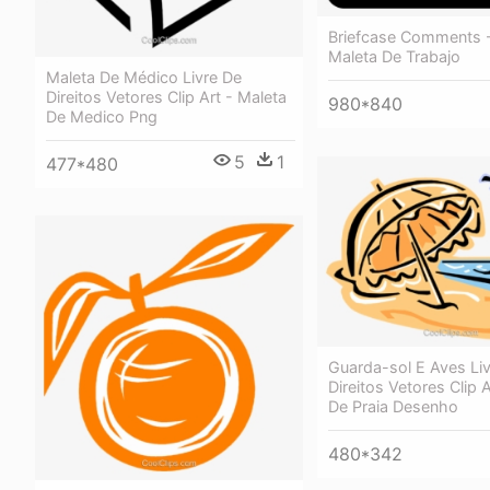
Briefcase Comments 
Maleta De Trabajo
Maleta De Médico Livre De
Direitos Vetores Clip Art - Maleta
980*840
De Medico Png
5
1
477*480
Guarda-sol E Aves Li
Direitos Vetores Clip 
De Praia Desenho
480*342