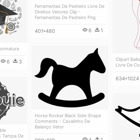
Ferramentas De Pedreiro Livre De
Direitos Vetores Clip -
Ferramentas De Pedreiro Png
6
1
401*480
Formatura
Clipart Bal
6
3
Livre De Co
634*1024
Horse Rocker Black Side Shape
Comments - Cavalinho De
Balanço Vetor
ble
s Tampa De
4
1