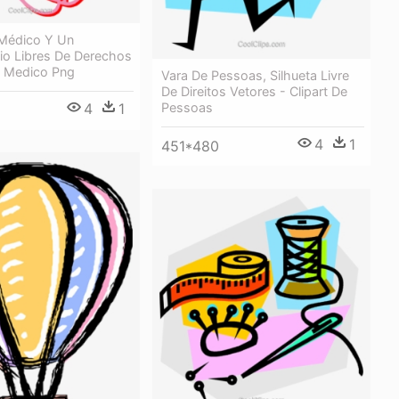
 Médico Y Un
io Libres De Derechos
e Medico Png
Vara De Pessoas, Silhueta Livre
De Direitos Vetores - Clipart De
4
1
Pessoas
4
1
451*480