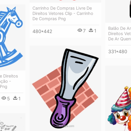
Carrinho De Compras Livre De
Direitos Vetores Clip - Carrinho
De Compras Png
Balão De Ar
7
1
480*442
Direitos Vet
De Ar Quen
331*480
e Direitos
ação -
 Png
5
1