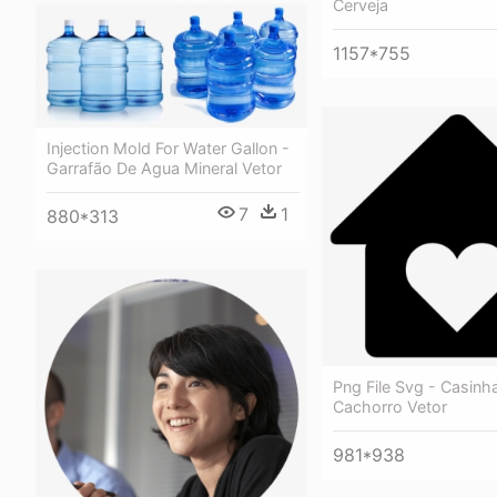
Cerveja
1157*755
Injection Mold For Water Gallon -
Garrafão De Agua Mineral Vetor
7
1
880*313
Png File Svg - Casinh
Cachorro Vetor
981*938