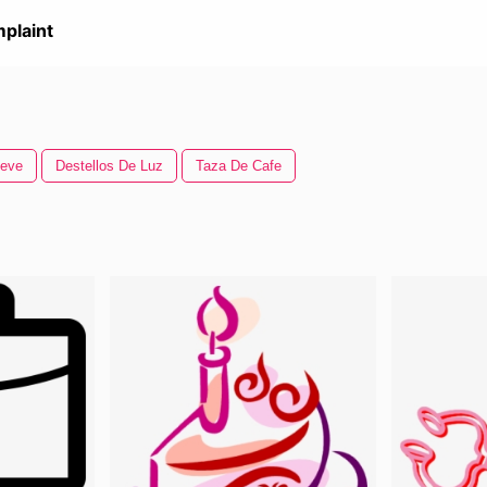
plaint
ieve
Destellos De Luz
Taza De Cafe