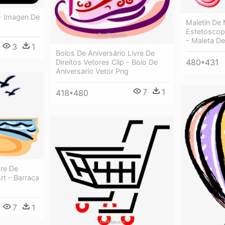
- Imagen De
Maletín De
Estetoscop
- Maleta D
3
1
Bolos De Aniversário Livre De
480*431
Direitos Vetores Clip - Bolo De
Aniversario Vetor Png
7
1
418*480
vre De
Art - Barraca
7
1