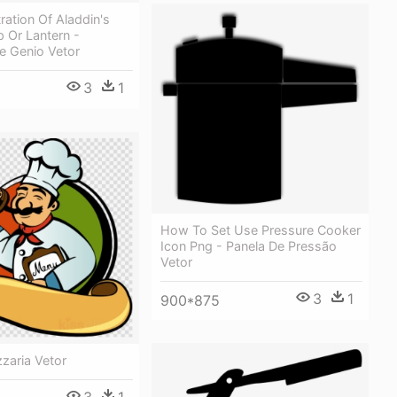
tration Of Aladdin's
 Or Lantern -
 Genio Vetor
3
1
How To Set Use Pressure Cooker
Icon Png - Panela De Pressão
Vetor
3
1
900*875
zaria Vetor