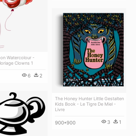
loon Watercolour -
loriage Clowns 1
6
2
The Honey Hunter Little Gestalten
Kids Book - Le Tigre De Miel -
Livre
3
1
900*900