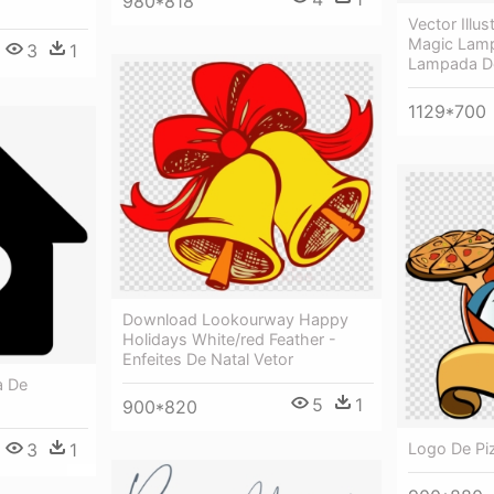
980*818
Vector Illus
Magic Lamp
3
1
Lampada De
1129*700
Download Lookourway Happy
Holidays White/red Feather -
Enfeites De Natal Vetor
a De
5
1
900*820
3
1
Logo De Piz