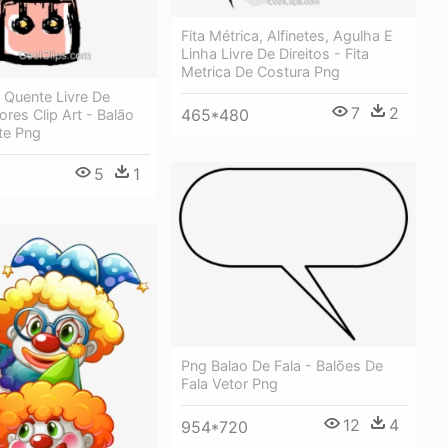
Fita Métrica, Alfinetes, Agulha E
Linha Livre De Direitos - Fita
Metrica De Costura Png
 Quente Livre De
7
2
465*480
ores Clip Art - Balão
te Png
5
1
Png Balao De Fala - Balões De
Fala Vetor Png
12
4
954*720