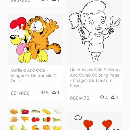
383*330
Hairdresser With Scissors
Garfield And Odie -
And Comb Coloring Page
Imagenes De Garfield Y
- Imagen De Tijeras Y
Odie
Peines
8
1
651*600
4
1
600*470