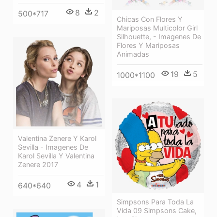
8
2
500*717
Chicas Con Flores Y
Mariposas Multicolor Girl
Silhouette, - Imagenes De
Flores Y Mariposas
Animadas
19
5
1000*1100
Valentina Zenere Y Karol
Sevilla - Imagenes De
Karol Sevilla Y Valentina
Zenere 2017
4
1
640*640
Simpsons Para Toda La
Vida 09 Simpsons Cake,