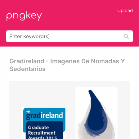
Upload
Gradireland - Imagenes De Nomadas Y
Sedentarios