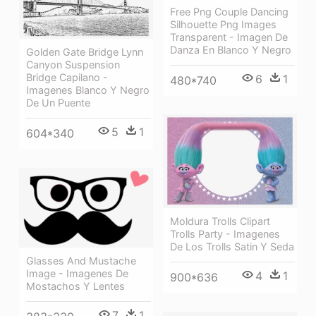
Free Png Couple Dancing
Silhouette Png Images
Transparent - Imagen De
Danza En Blanco Y Negro
Golden Gate Bridge Lynn
Canyon Suspension
Bridge Capilano -
6
1
480*740
Imagenes Blanco Y Negro
De Un Puente
5
1
604*340
Moldura Trolls Clipart
Trolls Party - Imagenes
De Los Trolls Satin Y Seda
Glasses And Mustache
Image - Imagenes De
4
1
900*636
Mostachos Y Lentes
7
1