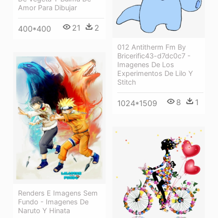
Amor Para Dibujar
21
2
400*400
012 Antitherm Fm By
Bricerific43-d7dc0c7 -
Imagenes De Los
Experimentos De Lilo Y
Stitch
8
1
1024*1509
Renders E Imagens Sem
Fundo - Imagenes De
Naruto Y Hinata