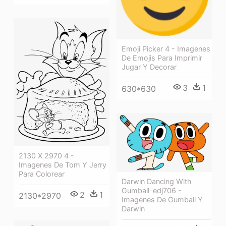
Emoji Picker 4 - Imagenes
De Emojis Para Imprimir
Jugar Y Decorar
3
1
630*630
2130 X 2970 4 -
Imagenes De Tom Y Jerry
Para Colorear
Darwin Dancing With
Gumball-edj706 -
2
1
2130*2970
Imagenes De Gumball Y
Darwin