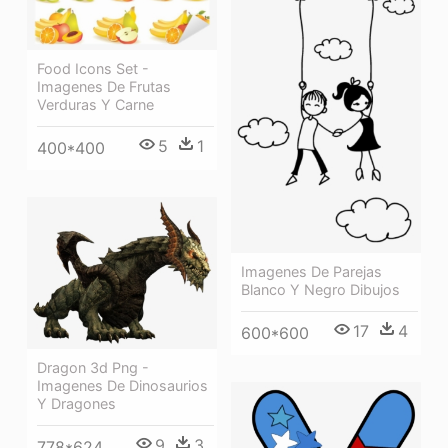
Food Icons Set -
Imagenes De Frutas
Verduras Y Carne
5
1
400*400
Imagenes De Parejas
Blanco Y Negro Dibujos
17
4
600*600
Dragon 3d Png -
Imagenes De Dinosaurios
Y Dragones
9
3
778*624