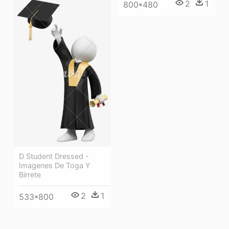
2
1
800*480
D Student Dressed -
Imagenes De Toga Y
Birrete
2
1
533*800