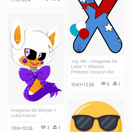
July 4th - Imagenes De
Letter Y Alfabeto
Pinterest Corazon Kid
5
1
1041*1336
Imagenes De Mangle Y
Lolbit Kawaii
3
1
769*1038