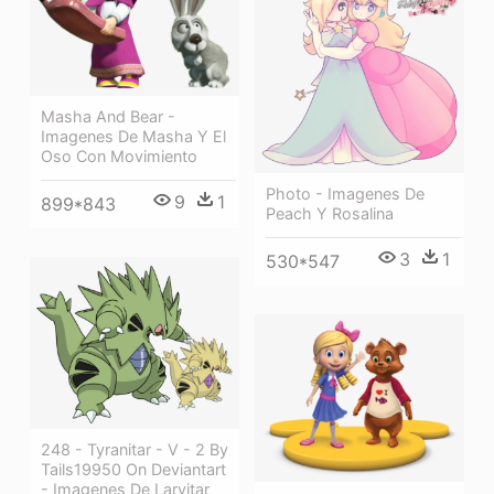
Masha And Bear -
Imagenes De Masha Y El
Oso Con Movimiento
Photo - Imagenes De
9
1
899*843
Peach Y Rosalina
3
1
530*547
248 - Tyranitar - V - 2 By
Tails19950 On Deviantart
- Imagenes De Larvitar