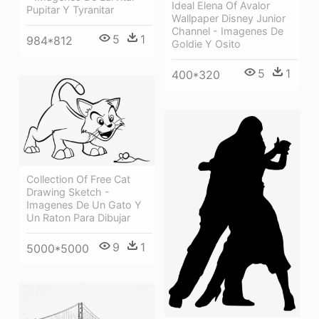
Ideal Elena Of Avalor
Pupitar Y Tyranitar
Wallpaper Disney Junior
Channel - Imagenes De
5
1
984*812
Goldie Y Osito
5
1
400*320
Collection Of Free Cat
Drawing Sketch -
Imagenes De Un Gato Y
Un Raton Para Dibujar
9
1
5000*5000