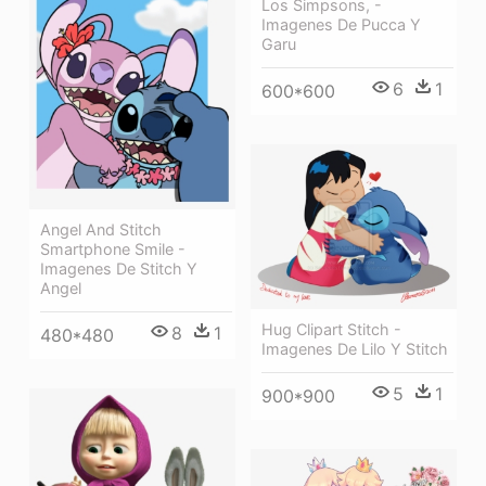
Los Simpsons, -
Imagenes De Pucca Y
Garu
6
1
600*600
Angel And Stitch
Smartphone Smile -
Imagenes De Stitch Y
Angel
Hug Clipart Stitch -
8
1
480*480
Imagenes De Lilo Y Stitch
5
1
900*900