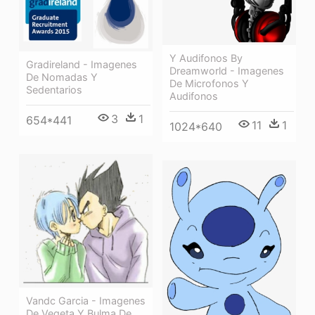
Y Audifonos By
Gradireland - Imagenes
Dreamworld - Imagenes
De Nomadas Y
De Microfonos Y
Sedentarios
Audifonos
3
1
654*441
11
1
1024*640
Vandc Garcia - Imagenes
De Vegeta Y Bulma De