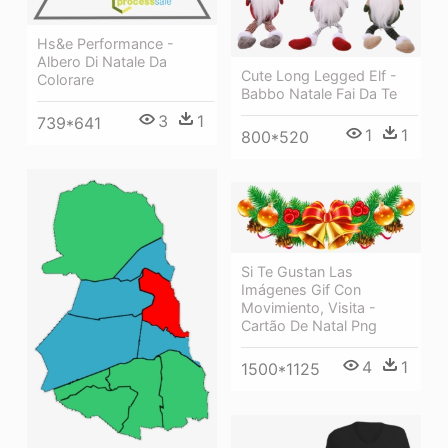
Hs&e Performance -
Albero Di Natale Da
Cute Long Legged Elf -
Colorare
Babbo Natale Fai Da Te
3
1
739*641
1
1
800*520
Si Te Gustan Las
Imágenes Gif Con
Movimiento, Visita -
Cartão De Natal Png
4
1
1500*1125