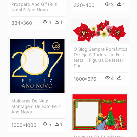
Prospero Ano Gif Feliz
3
1
320*400
Natal E Ano Novo
3
1
384*360
O Blog Sempre Romântica
Deseja A Todos Um Feliz
Natal - Figuras De Natal
Png
4
1
1600*676
Molduras De Natal -
Montagem De Foto Feliz
Ano Novo
5
1
1000*1000