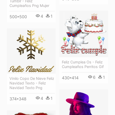
Tumblr - Feliz
Cumpleaños Png Mujer
4
1
500*500
Feliz Cumplea Os - Feliz
Cumpleaños Perritos Gif
6
1
430*414
Vinilo Copo De Nieve Feliz
Navidad Texto - Feliz
Navidad Texto Png
4
1
374*348