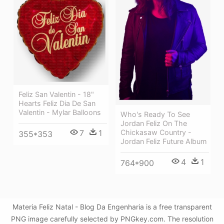
Feliz San Valentin - 18"
Hearts Feliz Dia De San
Valentin - Mylar Balloons
Who's Ready To See
Jordan Feliz On The
7
1
Chickasaw Country -
355*353
Jordan Feliz Future Album
4
1
764*900
Materia Feliz Natal - Blog Da Engenharia is a free transparent
PNG image carefully selected by PNGkey.com. The resolution