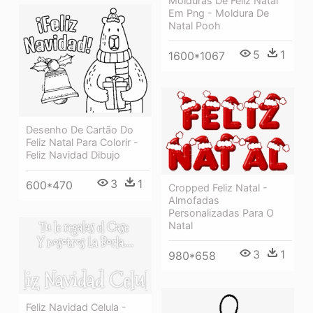
Molduras De Feliz Natal
Em Png - Moldura De
Natal Pooh
5
1
1600*1067
Desenho De Cartão Do
Feliz Natal Para Colorir -
Feliz Navidad Dibujo
3
1
600*470
Cropped Feliz Natal -
Almofadas
Personalizadas Para O
Natal
3
1
980*658
Feliz Navidad Celula -