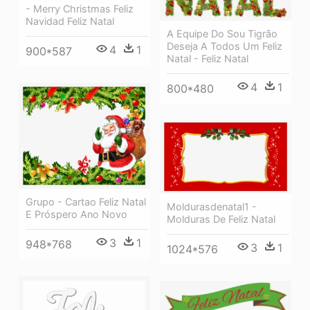
- Merry Christmas Feliz
Navidad Feliz Natal
A Equipe Do Sou Tigrão
Deseja A Todos Um Feliz
4
1
900*587
Natal - Feliz Natal
4
1
800*480
Grupo - Cartao Feliz Natal
Moldurasdenatal1 -
E Próspero Ano Novo
Molduras De Feliz Natal
3
1
948*768
3
1
1024*576