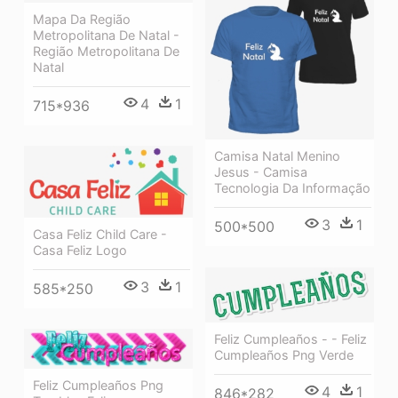
Mapa Da Região
Metropolitana De Natal -
Região Metropolitana De
Natal
4
1
715*936
Camisa Natal Menino
Jesus - Camisa
Tecnologia Da Informação
3
1
500*500
Casa Feliz Child Care -
Casa Feliz Logo
3
1
585*250
Feliz Cumpleaños - - Feliz
Cumpleaños Png Verde
Feliz Cumpleaños Png
4
1
846*282