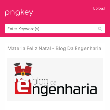
Upload
Materia Feliz Natal - Blog Da Engenharia