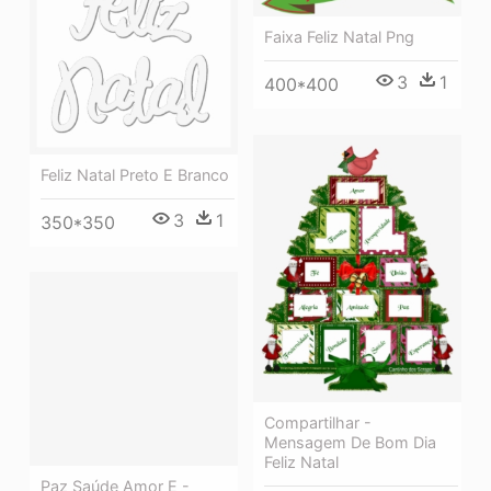
Faixa Feliz Natal Png
3
1
400*400
Feliz Natal Preto E Branco
3
1
350*350
Compartilhar -
Mensagem De Bom Dia
Feliz Natal
Paz Saúde Amor E -