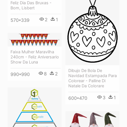
Feliz Dia Das Bruxas -
Bom, Lisbert
2
1
570*339
Faixa Mulher Maravilha
240cm - Feliz Aniversario
Show Da Luna
Dibujo De Bola De
8
2
990*990
Navidad Estampada Para
Colorear - Palline Di
Natale Da Colorare
3
1
600*470