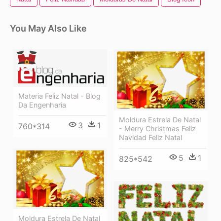
You May Also Like
Materia Feliz Natal - Blog
Da Engenharia
Moldura Estrela De Natal
3
1
760*314
- Merry Christmas Feliz
Navidad Feliz Natal
5
1
825*542
Moldura Estrela De Natal