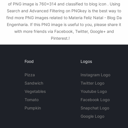
of PNG image is 760x314 and classified to blog icon . Using
Search and Advanced Filtering on PNGkey is the best way to
find more PNG images related to Materia Feliz Natal - Blog Da
Engenharia. If this PNG image is useful to you, please share it
with more friends via Facebook, Twitter, Google+ and
Pinterest.!
Food
Logos
Pizza
Instagram Logo
Sandwich
Twitter Logo
Vegetables
Youtube Logo
Tomato
Facebook Logo
Pumpkin
Snapchat Logo
Google Logo