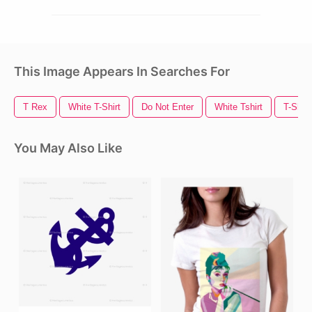
This Image Appears In Searches For
T Rex
White T-Shirt
Do Not Enter
White Tshirt
T-Shir
You May Also Like