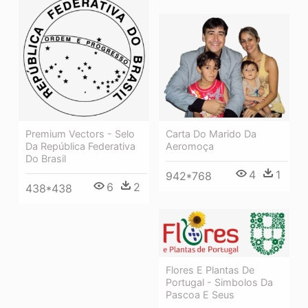
Premium Vectors - Selo
Carta Do Marido Da
Da República Federativa
Aeromoça
Do Brasil
4
1
942*768
6
2
438*438
Flores E Plantas De
Portugal - Simbolos Da
Pascoa E Seus