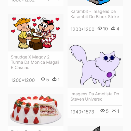
Karambit - Imagens Da
Karambit Do Block Strike
10
4
1200*1200
Smudge X Maggy 2 -
Turma Da Monica Magali
E Cascao
5
1
1200*1200
Imagens Da Ametista Do
Steven Universo
5
1
1940*1573