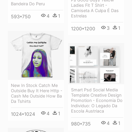
Bandeira Do Peru
Ladies Fit T Shirt -
Camiseta A Culpa É Das
4
1
Estrelas
593*750
3
1
1200*1200
New In Stock Catch Me
Smart Psd Social Media
Outside Buy It Here Http -
Template Creative Design
Cash Me Outside How Ba
Promotion - Economia Do
Da Tshirts
Individuo: O Legado Da
Escola Austriaca
4
1
1024*1024
4
1
980*735