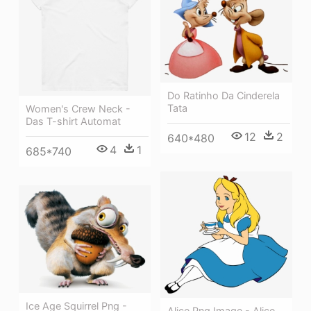
Do Ratinho Da Cinderela
Tata
Women's Crew Neck -
Das T-shirt Automat
12
2
640*480
4
1
685*740
Ice Age Squirrel Png -
Alice Png Image - Alice