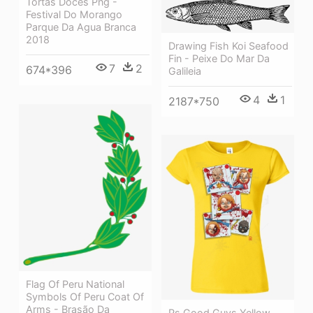
Tortas Doces Png -
Festival Do Morango
Parque Da Agua Branca
2018
Drawing Fish Koi Seafood
Fin - Peixe Do Mar Da
7
2
674*396
Galileia
4
1
2187*750
Flag Of Peru National
Symbols Of Peru Coat Of
Arms - Brasão Da
Ps Good Guys Yellow