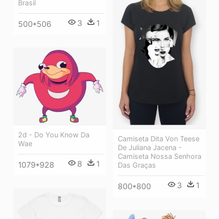
Brasil
3
1
500*506
2d - Do You Know Da
Camiseta Dita Von Teese
Wae
De Juliana Jacena -
Camiseta Nossa Senhora
8
1
1079*928
Das Graças
3
1
800*800