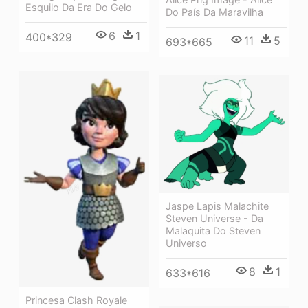
Esquilo Da Era Do Gelo
Do País Da Maravilha
6
1
400*329
11
5
693*665
Jaspe Lapis Malachite
Steven Universe - Da
Malaquita Do Steven
Universo
8
1
633*616
Princesa Clash Royale