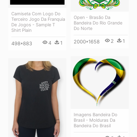
Camiseta Com Logo Do
Open - Brasão Da
Terceiro Jogo Da Franquia
Bandeira Do Rio Grande
De Jogos - Sample T
Do Norte
Shirt Plain
2
1
2000*1658
4
1
498*883
Imagens Bandeira Do
Brasil - Molduras Da
Bandeira Do Brasil