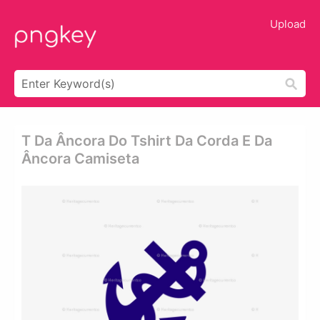
Upload
T Da Âncora Do Tshirt Da Corda E Da
Âncora Camiseta