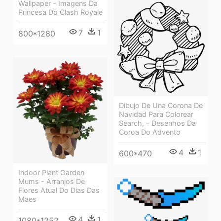
Wallpaper - Imagens Da
Princesa Do Clash Royale
7
1
800*1280
Dibujo De Una Corona De
Navidad Para Colorear
Search, - Desenhos Da
Coroa Do Advento
4
1
600*470
Indoor Plant Garden
Mums - Arranjos De
Flores Atual Do Dias Das
Maes
4
1
1080*1252