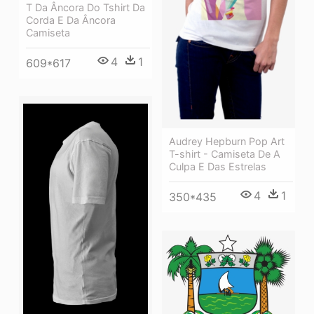
T Da Âncora Do Tshirt Da
Corda E Da Âncora
Camiseta
4
1
609*617
Audrey Hepburn Pop Art
T-shirt - Camiseta De A
Culpa E Das Estrelas
4
1
350*435