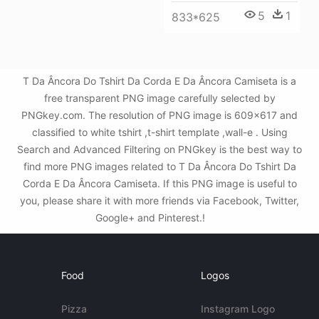
5
1
833*625
T Da Âncora Do Tshirt Da Corda E Da Âncora Camiseta is a
free transparent PNG image carefully selected by
PNGkey.com. The resolution of PNG image is 609x617 and
classified to white tshirt ,t-shirt template ,wall-e . Using
Search and Advanced Filtering on PNGkey is the best way to
find more PNG images related to T Da Âncora Do Tshirt Da
Corda E Da Âncora Camiseta. If this PNG image is useful to
you, please share it with more friends via Facebook, Twitter,
Google+ and Pinterest.!
Food
Logos
Pizza
Instagram Logo