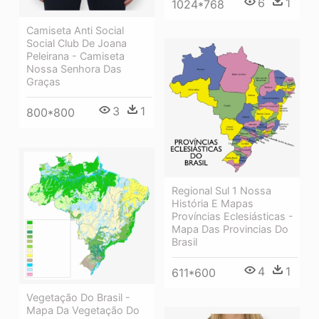
6
1
1024*768
Camiseta Anti Social
Social Club De Joana
Peleirana - Camiseta
Nossa Senhora Das
Graças
3
1
800*800
Regional Sul 1 Nossa
História E Mapas
Províncias Eclesiásticas -
Mapa Das Provincias Do
Brasil
4
1
611*600
Vegetação Do Brasil -
Mapa Da Vegetação Do