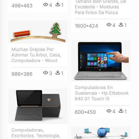
Tamaño Bien Grande, De
4
1
498*463
Excelente - Molduras
Para Fotos Da Pucca
4
1
1600*424
Muchas Gracias Por
Adornar Tu Árbol, Casa,
Computadora - Wood
3
1
986*386
Computadoras En
Guatemala - Hp Elitebook
840 G1 Touch I5
4
1
600*450
Computadoras,
Escritorios, Tecnologia,