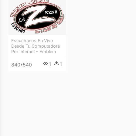
Escuchanos En Vivo
Desde Tu Computadora
Por Internet - Emblem
1
1
840*540