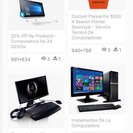
Custom Plaque For $500
4 Season Planter
Size/style - Servicio
Tecnico De
20% Off Hp Products -
Computadoras
Computadora Hp 24
G202la
3
1
940*788
3
1
991*634
Implementos De La
Computadora