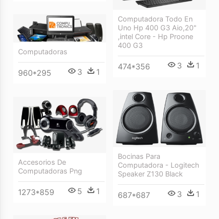
Computadora Todo En
Uno Hp 400 G3 Aio,20"
,intel Core - Hp Proone
400 G3
Computadoras
3
1
474*356
3
1
960*295
Bocinas Para
Accesorios De
Computadora - Logitech
Computadoras Png
Speaker Z130 Black
5
1
1273*859
3
1
687*687