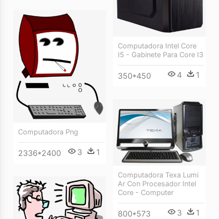
Computadora Intel Core
I5 - Gabinete Para Core I3
4
1
350*450
Computadora Png
3
1
2336*2400
Computadora Texa Lumi
Ar Con Procesador Intel
Core - Computer
3
1
800*573