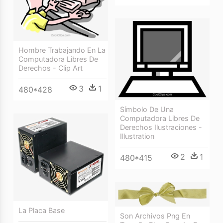
Hombre Trabajando En La
Computadora Libres De
Derechos - Clip Art
3
1
480*428
Símbolo De Una
Computadora Libres De
Derechos Ilustraciones -
Illustration
2
1
480*415
La Placa Base
Son Archivos Png En