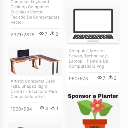
Computer Keyboard
Desktop Computers
Euclidean Vector -
Teclado De Computadora
Vector
7
2
2321*2878
Computer, Monitor,
Screen, Technology,
Laptop - Pantalla De
Computadora Png
7
2
960*673
Artistic Computer Desk
Full L Shaped Right
Caretta - Escritorio Para
Computadora En L
3
1
1000*534