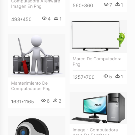
Computadora Alienware
7
1
560*360
Imagen En Png
4
1
493*450
Marco De Computadora
Png
5
1
1257*700
Mantenimiento De
Computadoras Png
6
2
1631*1165
Image - Computadora