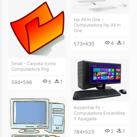
Hp All In One -
Computadora Hp All In
One
4
1
573*430
Small - Carpeta Icono
Computadora Png
6
1
594*596
Assemble Pc -
Computadora Encendida
Y Apagada
2
1
784*523