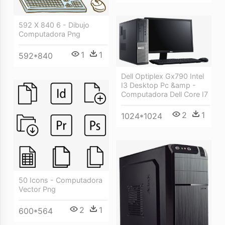
592 X 840 6 - Dibujo
Computadora Png
1
1
592*840
Dell Optiplex Gx790 Intel
I3 Desktop Pc &amp -
Computadora Dell Core I7
2
1
1024*1024
50 Icons - Computadora
Vector Png
2
1
600*564