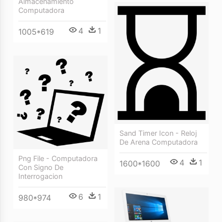
Almacenamiento
Computadora
4
1
1005*619
Sand Timer Icon - Reloj
De Arena Computadora
Png File - Computadora
4
1
1600*1600
Con Signo De
Interrogacion
6
1
980*974