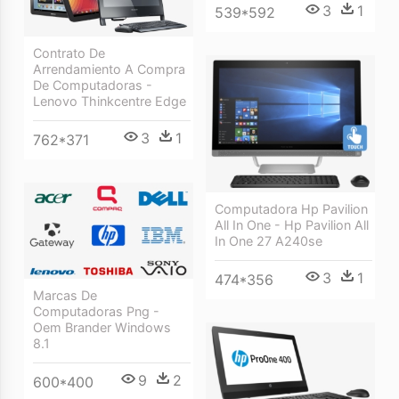
3
1
539*592
Contrato De
Arrendamiento A Compra
De Computadoras -
Lenovo Thinkcentre Edge
3
1
762*371
Computadora Hp Pavilion
All In One - Hp Pavilion All
In One 27 A240se
3
1
474*356
Marcas De
Computadoras Png -
Oem Brander Windows
8.1
9
2
600*400