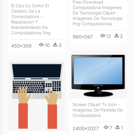
Free Download
El Cpu Es Como El
Computadora Imagenes
Cerebro De La
De Tecnologia Clipart -
Computadora -
Imagenes De Tecnologia
Reparacion Y
Png Computadoras
Mantenimiento De
Computadoras Png
12
2
960*597
10
3
450*309
Screen Clipart Tv Icon -
Imagenes De Pantalla De
Computadora
7
1
2400*2027