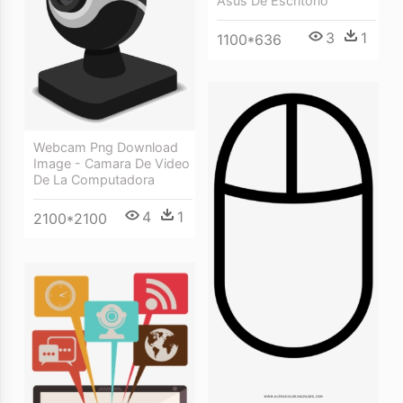
Asus De Escritorio
3
1
1100*636
Webcam Png Download
Image - Camara De Video
De La Computadora
4
1
2100*2100