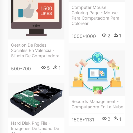
Computer Mouse
Coloring Page - Mouse
Para Computadora Para
Colorear
2
1
1000*1000
Gestion De Redes
Sociales En Valencia -
Silueta De Computadora
5
1
500*700
Records Management -
Computadora En La Nube
2
1
1508*1131
Hard Disk Png File -
Imagenes De Unidad De