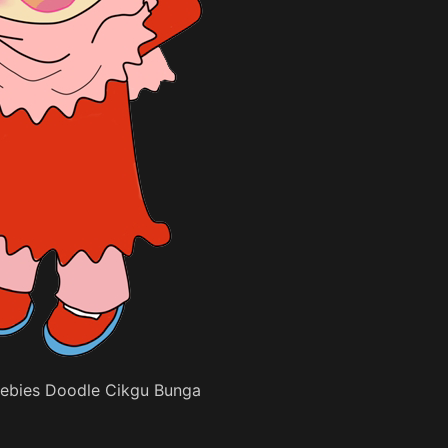
eebies Doodle Cikgu Bunga